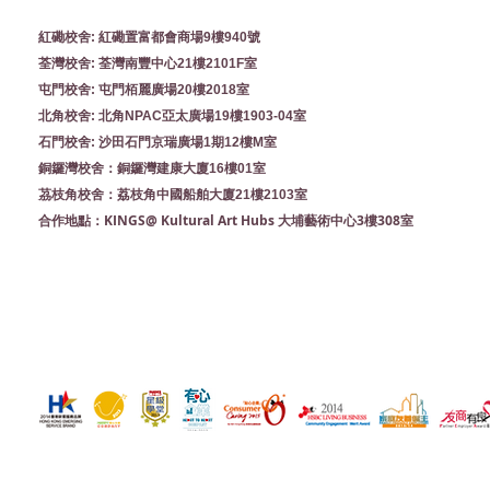
紅磡校舍: 紅磡置富都會商場9樓940號
荃灣校舍: 荃灣南豐中心21樓2101F室
屯門校舍: 屯門栢麗廣場20樓2018室
北角校舍: 北角NPAC亞太廣場19樓1903-04室
石門校舍: 沙田石門京瑞廣場1期12樓M室
銅鑼灣校舍：銅鑼灣建康大廈16樓01室
茘枝角校舍：荔枝角中國船舶大廈21樓2103室
KINGS@ Kultural Art Hubs 大埔藝術中心3樓308室
合作地點：