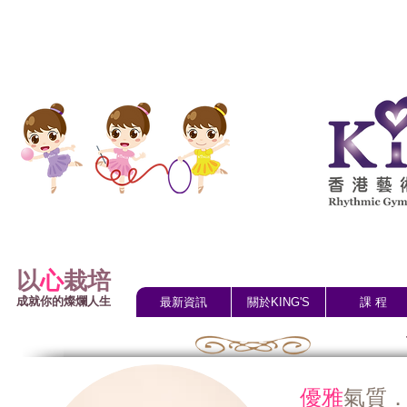
以
心
栽培
成就你的燦爛人生
最新資訊
關於KING'S
課 程
優雅
氣質