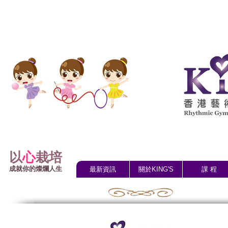
以
心
栽培
成就你的燦爛人生
最新資訊
關於KING'S
課 程