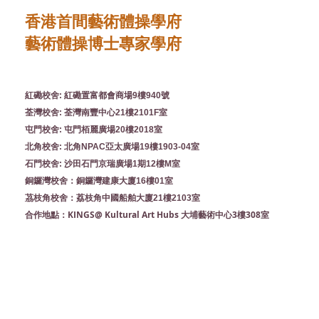
香港首間藝術體操學府
藝術體操博士專家學府
紅磡校舍: 紅磡置富都會商場9樓940號
荃灣校舍: 荃灣南豐中心21樓2101F室
屯門校舍: 屯門栢麗廣場20樓2018室
北角校舍: 北角NPAC亞太廣場19樓1903-04室
石門校舍: 沙田石門京瑞廣場1期12樓M室
銅鑼灣校舍：銅鑼灣建康大廈16樓01室
茘枝角校舍：荔枝角中國船舶大廈21樓2103室
KINGS@ Kultural Art Hubs 大埔藝術中心3樓308室
合作地點：