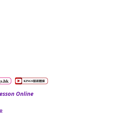
sson Online
​