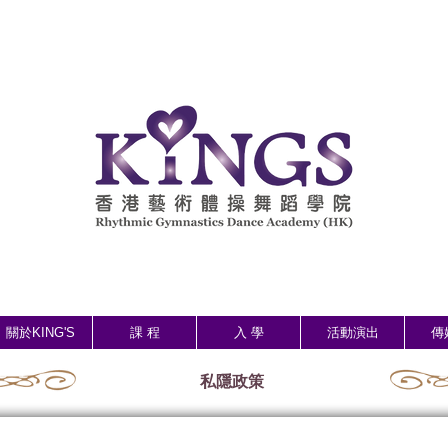
關於KING'S
課 程
入 學
活動演出
傳
私隱政策