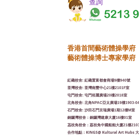
​​查詢
香港首間藝術體操學府
藝術體操博士專家學府
紅磡校舍: 紅磡置富都會商場9樓940號
荃灣校舍: 荃灣南豐中心21樓2101F室
屯門校舍: 屯門栢麗廣場20樓2018室
北角校舍: 北角NPAC亞太廣場19樓1903-0
石門校舍: 沙田石門京瑞廣場1期12樓M室
銅鑼灣校舍：銅鑼灣建康大廈16樓01室
茘枝角校舍：荔枝角中國船舶大廈21樓210
KINGS@ Kultural Art Hu
合作地點：