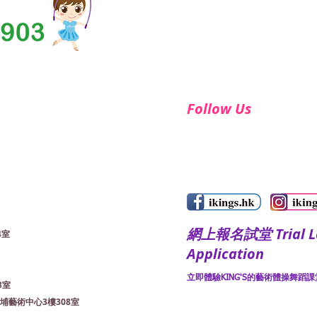
Follow Us
​網上報名試堂 Trial Le
4室
Application
立即體驗KING'S的藝術體操舞蹈課堂
3室
bs 大埔藝術中心3樓308室