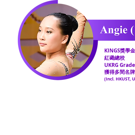
KINGS獎學
紅磡總校
​UKRG Grade
獲得多間名牌大
(
Incl.
HKUST
, 