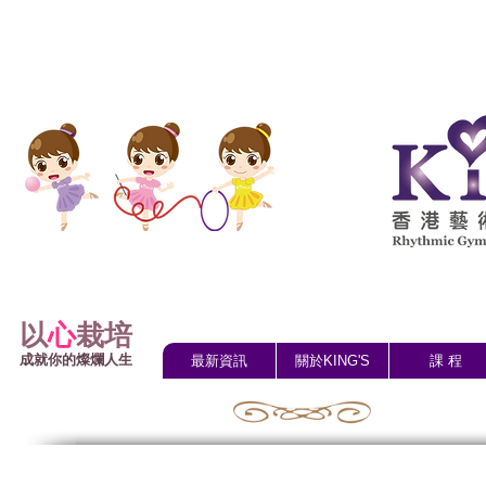
以
心
栽培
成就你的燦爛人生
最新資訊
關於KING'S
課 程