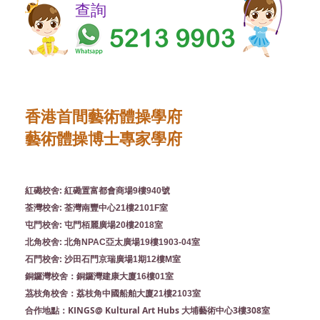
​​查詢
香港首間藝術體操學府
藝術體操博士專家學府
紅磡校舍: 紅磡置富都會商場9樓940號
荃灣校舍: 荃灣南豐中心21樓2101F室
屯門校舍: 屯門栢麗廣場20樓2018室
北角校舍: 北角NPAC亞太廣場19樓1903-04室
石門校舍: 沙田石門京瑞廣場1期12樓M室
銅鑼灣校舍：銅鑼灣建康大廈16樓01室
茘枝角校舍：荔枝角中國船舶大廈21樓2103室
KINGS@ Kultural Art Hubs 大埔藝術中心3樓308室
合作地點：