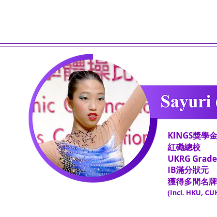
KINGS獎學
紅磡總校
​UKRG Grade
IB滿分狀元
獲得多間名牌
(
Incl.
HKU
, CU