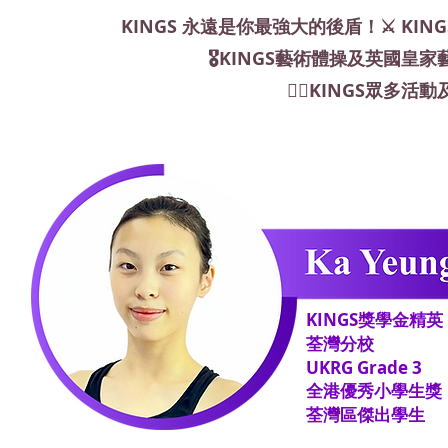
KINGS 永遠是你最強大的後盾！⚔️ K
🎖️KINGS藝術體操及英國
👍🏻KINGS眾多
KINGS獎學金精英
荃灣分校
​UKRG Grade 3
全港優秀小學生獎
荃灣區傑出學生