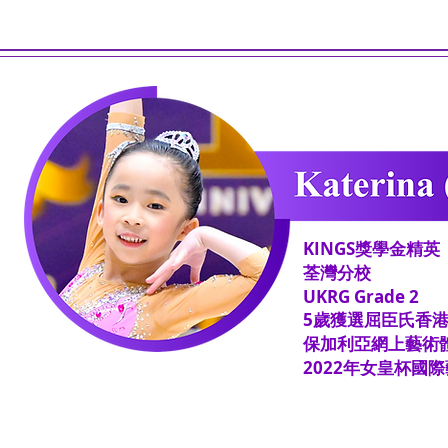
KINGS獎學金精英
荃灣分校
​UKRG Grade 2
5歲獲選屈臣氏
香
保加利亞網上藝術
2022年女皇杯國際