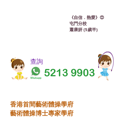
《自信．熱愛》😍
屯門分校
蕭康妍 (5歲半)
​​查詢
香港首間藝術體操學府
藝術體操博士專家學府