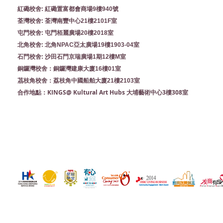
紅磡校舍: 紅磡置富都會商場9樓940號
荃灣校舍: 荃灣南豐中心21樓2101F室
屯門校舍: 屯門栢麗廣場20樓2018室
北角校舍: 北角NPAC亞太廣場19樓1903-04室
石門校舍: 沙田石門京瑞廣場1期12樓M室
銅鑼灣校舍：銅鑼灣建康大廈16樓01室
茘枝角校舍：荔枝角中國船舶大廈21樓2103室
KINGS@ Kultural Art Hubs 大埔藝術中心3樓308室
合作地點：