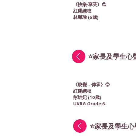
《快樂‧享受》😍
紅磡總校
林珮瑜 (6歲)
⭐家長及學生心聲
《脫變．傳承》😍
紅磡總校
彭婩妃 (10歲)
UKRG Grade 6
⭐家長及學生心