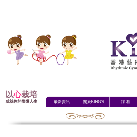
以
心
栽培
成就你的燦爛人生
最新資訊
關於KING'S
課 程