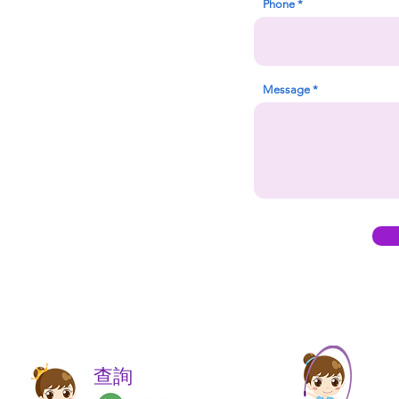
Phone
Message
​​查詢