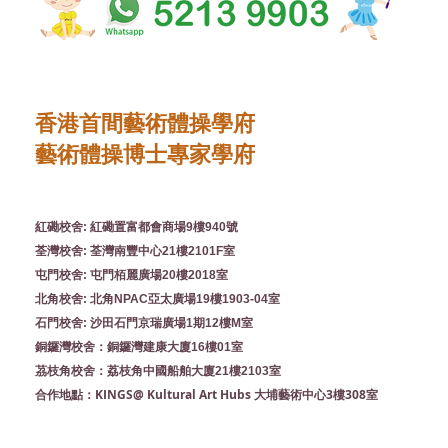
香港首間藝術體操學府
藝術體操博士專家學府
紅磡校舍: 紅磡置富都會商場9樓940號
荃灣校舍: 荃灣南豐中心21樓2101F室
屯門校舍: 屯門栢麗廣場20樓2018室
北角校舍: 北角NPAC亞太廣場19樓1903-04室
石門校舍: 沙田石門京瑞廣場1期12樓M室
銅鑼灣校舍：銅鑼灣建康大廈16樓01室
茘枝角校舍：荔枝角中國船舶大廈21樓2103室
KINGS@ Kultural Art Hubs 大埔藝術中心3樓308室
合作地點：