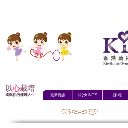
以
心
栽培
成就你的燦爛人生
最新資訊
關於KING'S
課 程