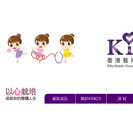
以
心
栽培
成就你的燦爛人生
最新資訊
關於KING'S
課 程