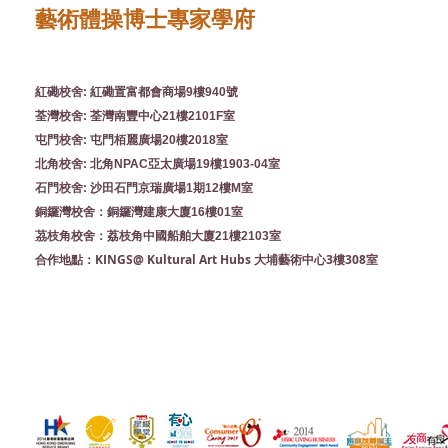
藝術體操博士專家學府
紅磡校舍: 紅磡置富都會商場9樓940號
荃灣校舍: 荃灣南豐中心21樓2101F室
屯門校舍: 屯門栢麗廣場20樓2018室
北角校舍: 北角NPAC亞太廣場19樓1903-04室
石門校舍: 沙田石門京瑞廣場1期12樓M室
銅鑼灣校舍：銅鑼灣建康大廈16樓01室
茘枝角校舍：荔枝角中國船舶大廈21樓2103室
KINGS@ Kultural Art Hubs 大埔藝術中心3樓308室
合作地點：