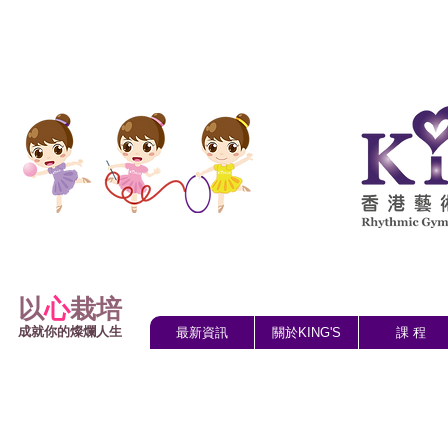
以
心
栽培
成就你的燦爛人生
最新資訊
關於KING'S
課 程