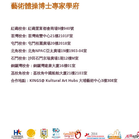
藝術體操博士專家學府
紅磡校舍: 紅磡置富都會商場9樓940號
荃灣校舍: 荃灣南豐中心21樓2101F室
屯門校舍: 屯門栢麗廣場20樓2018室
北角校舍: 北角NPAC亞太廣場19樓1903-04室
石門校舍: 沙田石門京瑞廣場1期12樓M室
銅鑼灣校舍：銅鑼灣建康大廈16樓01室
茘枝角校舍：荔枝角中國船舶大廈21樓2103室
KINGS@ Kultural Art Hubs 大埔藝術中心3樓308室
合作地點：