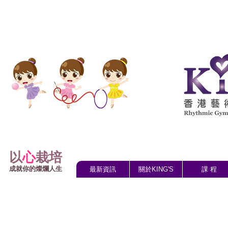
以
心
栽培
成就你的燦爛人生
最新資訊
關於KING'S
課 程