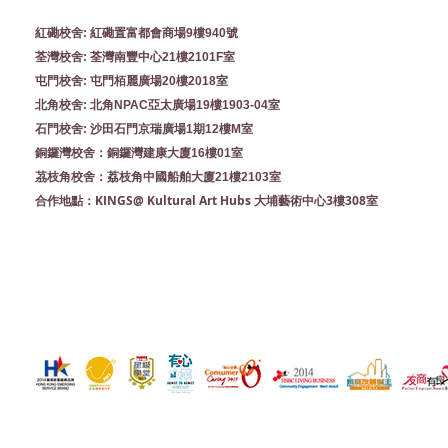
紅磡校舍: 紅磡置富都會商場9樓940號
荃灣校舍: 荃灣南豐中心21樓2101F室
屯門校舍: 屯門栢麗廣場20樓2018室
北角校舍: 北角NPAC亞太廣場19樓1903-04室
石門校舍: 沙田石門京瑞廣場1期12樓M室
銅鑼灣校舍：銅鑼灣建康大廈16樓01室
茘枝角校舍：荔枝角中國船舶大廈21樓2103室
KINGS@ Kultural Art Hubs 大埔藝術中心3樓308室
合作地點：