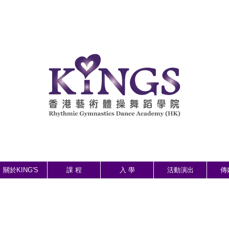
關於KING'S
課 程
入 學
活動演出
傳