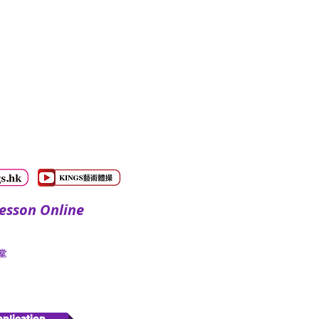
sson Online
​