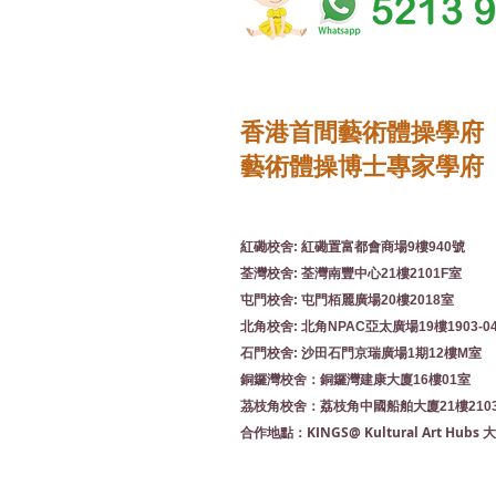
香港首間藝術體操學府
藝術體操博士專家學府
紅磡校舍: 紅磡置富都會商場9樓940號
荃灣校舍: 荃灣南豐中心21樓2101F室
屯門校舍: 屯門栢麗廣場20樓2018室
北角校舍: 北角NPAC亞太廣場19樓1903-0
石門校舍: 沙田石門京瑞廣場1期12樓M室
銅鑼灣校舍：銅鑼灣建康大廈16樓01室
茘枝角校舍：荔枝角中國船舶大廈21樓210
KINGS@ Kultural Art Hu
合作地點：