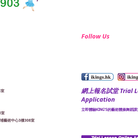
Follow Us
​網上報名試堂 Trial Le
4室
Application
立即體驗KING'S的藝術體操舞蹈課堂
3室
bs 大埔藝術中心3樓308室