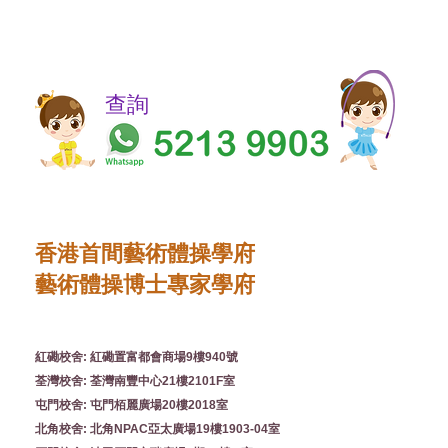
​​查詢
香港首間藝術體操學府
藝術體操博士專家學府
紅磡校舍: 紅磡置富都會商場9樓940號
荃灣校舍: 荃灣南豐中心21樓2101F室
屯門校舍: 屯門栢麗廣場20樓2018室
北角校舍: 北角NPAC亞太廣場19樓1903-04室