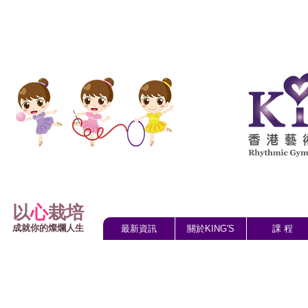
以
心
栽培
成就你的燦爛人生
最新資訊
關於KING'S
課 程