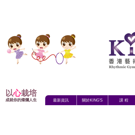
以
心
栽培
成就你的燦爛人生
最新資訊
關於KING'S
課 程