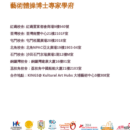
藝術體操博士專家學府
紅磡校舍: 紅磡置富都會商場9樓940號
荃灣校舍: 荃灣南豐中心21樓2101F室
屯門校舍: 屯門栢麗廣場20樓2018室
北角校舍: 北角NPAC亞太廣場19樓1903-04室
石門校舍: 沙田石門京瑞廣場1期12樓M室
銅鑼灣校舍：銅鑼灣建康大廈16樓01室
茘枝角校舍：荔枝角中國船舶大廈21樓2103室
KINGS@ Kultural Art Hubs 大埔藝術中心3樓308室
合作地點：