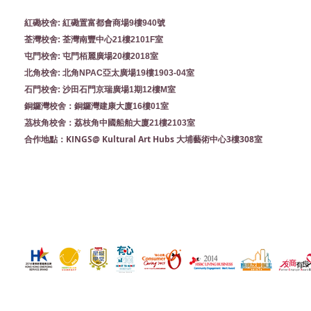
紅磡校舍: 紅磡置富都會商場9樓940號
荃灣校舍: 荃灣南豐中心21樓2101F室
屯門校舍: 屯門栢麗廣場20樓2018室
北角校舍: 北角NPAC亞太廣場19樓1903-04室
石門校舍: 沙田石門京瑞廣場1期12樓M室
銅鑼灣校舍：銅鑼灣建康大廈16樓01室
茘枝角校舍：荔枝角中國船舶大廈21樓2103室
KINGS@ Kultural Art Hubs 大埔藝術中心3樓308室
合作地點：