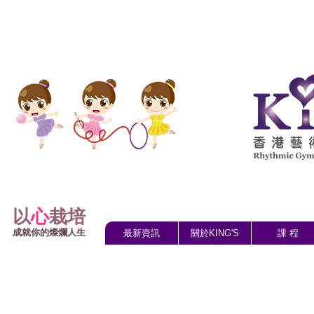
以
心
栽培
成就你的燦爛人生
最新資訊
關於KING'S
課 程