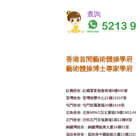
​​查詢
香港首間藝術體操學府
藝術體操博士專家學府
紅磡校舍: 紅磡置富都會商場9樓940號
荃灣校舍: 荃灣南豐中心21樓2101F室
屯門校舍: 屯門栢麗廣場20樓2018室
北角校舍: 北角NPAC亞太廣場19樓1903-0
石門校舍: 沙田石門京瑞廣場1期12樓M室
銅鑼灣校舍：銅鑼灣建康大廈16樓01室
茘枝角校舍：荔枝角中國船舶大廈21樓210