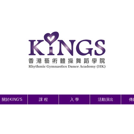
關於KING'S
課 程
入 學
活動演出
傳