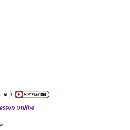
sson Online
​