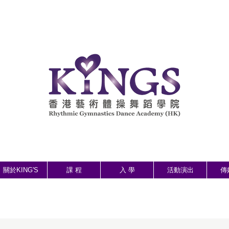
關於KING'S
課 程
入 學
活動演出
傳