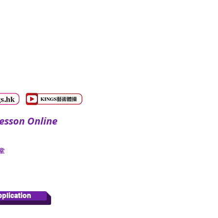
sson Online
​
pplication