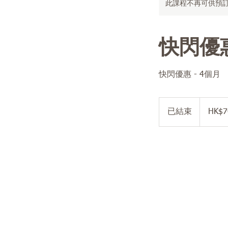
此課程不再可供預
快閃優惠
快閃優惠 - 4個月
700
港
已結束
已
HK$7
元
結
束