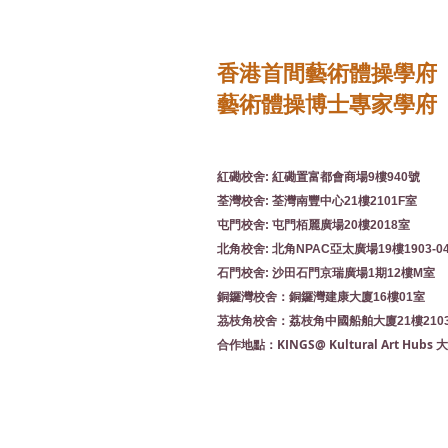
香港首間藝術體操學府
藝術體操博士專家學府
紅磡校舍: 紅磡置富都會商場9樓940號
荃灣校舍: 荃灣南豐中心21樓2101F室
屯門校舍: 屯門栢麗廣場20樓2018室
北角校舍: 北角NPAC亞太廣場19樓1903-0
石門校舍: 沙田石門京瑞廣場1期12樓M室
銅鑼灣校舍：銅鑼灣建康大廈16樓01室
茘枝角校舍：荔枝角中國船舶大廈21樓210
KINGS@ Kultural Art Hu
合作地點：