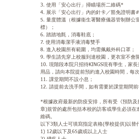
3. 使用「安心出行」掃瞄場所二維碼*
4. 展示「安心出行」內的針卡／豁免證明書
5. 量度體溫（根據衞生署醫療儀器管制辦
標）；
6. 踏踏地氈，消毒鞋底；
7. 使用消毒潔手液消毒雙手
8. 進入校園所有範圍，均需佩戴外科口罩；
9. 學生請先穿上校服到達校園，更衣室不會
10. 現階段本院只招待KINGS現有學生
用品，請向本院提前預約進入校園時間，每
11. 課堂期間不設小息；
12. 請提前去洗手間，如有需要於課堂期間
*根據政府最新的防疫安排，所有受《預防及
章)規管的處所包括本校的訪客或學生必須在
維碼。
以下3類人士可填寫指定表格(學校提供)以替
1) 12歲以下及65歲或以上人士