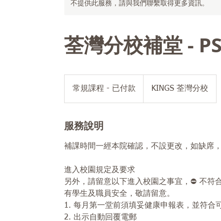
不提供此服務，請與我們聯繫取得更多資訊。
荃灣分校補堂 - PSC
常
規
常規課程 - 已付款
KINGS 荃灣分校
課
程
-
已
付
服務說明
款
補課時間一經本院確認，不設更改，如缺席
進入校園規定及要求
另外，請留意以下進入校園之事宜，⛔ 不符
有學生及職員安全，敬請留意。
1. 每月第一堂前須填妥健康申報表，並符合可上課之規定；
2. 出示自動回覆電郵