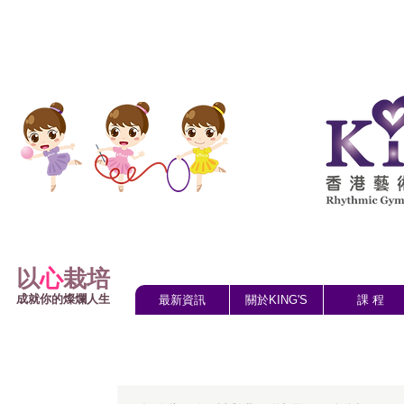
以
心
栽培
成就你的燦爛人生
最新資訊
關於KING'S
課 程