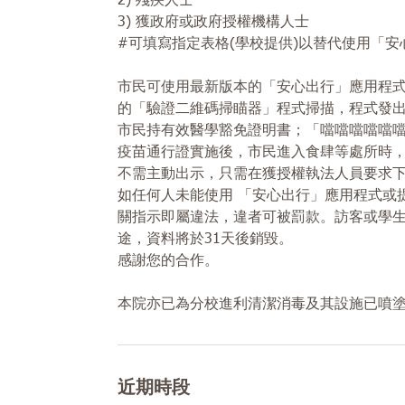
2) 殘疾人士
3) 獲政府或政府授權機構人士
#可填寫指定表格(學校提供)以替代使用「
市民可使用最新版本的「安心出行」應用程
的「驗證二維碼掃瞄器」程式掃描，程式發
市民持有效醫學豁免證明書；「噹噹噹噹噹
疫苗通行證實施後，市民進入食肆等處所時
不需主動出示，只需在獲授權執法人員要求
如任何人未能使用 「安心出行」應用程式或
關指示即屬違法，違者可被罰款。訪客或學
途，資料將於31天後銷毀。
感謝您的合作。
本院亦已為分校進利清潔消毒及其設施已噴塗上
近期時段