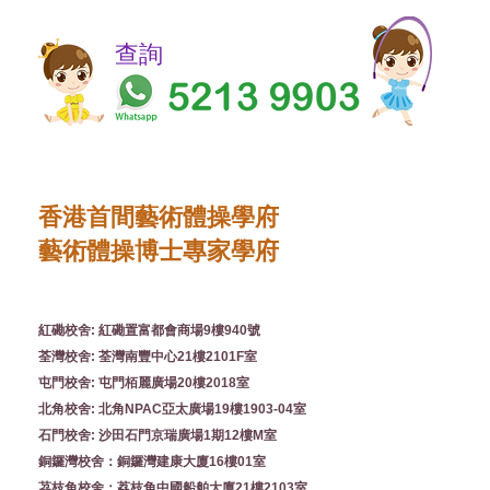
​​查詢
香港首間藝術體操學府
藝術體操博士專家學府
紅磡校舍: 紅磡置富都會商場9樓940號
荃灣校舍: 荃灣南豐中心21樓2101F室
屯門校舍: 屯門栢麗廣場20樓2018室
北角校舍: 北角NPAC亞太廣場19樓1903-04室
石門校舍: 沙田石門京瑞廣場1期12樓M室
銅鑼灣校舍：銅鑼灣建康大廈16樓01室
茘枝角校舍：荔枝角中國船舶大廈21樓2103室