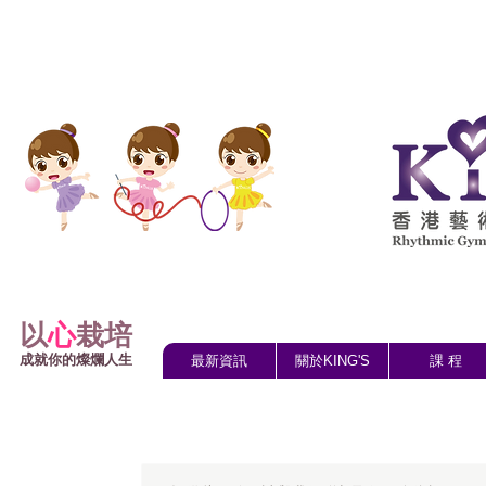
以
心
栽培
成就你的燦爛人生
最新資訊
關於KING'S
課 程