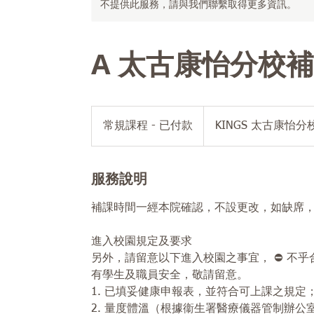
不提供此服務，請與我們聯繫取得更多資訊。
A 太古康怡分校補堂 -
常
規
常規課程 - 已付款
KINGS 太古康怡分
課
程
-
已
付
服務說明
款
補課時間一經本院確認，不設更改，如缺席
進入校園規定及要求
另外，請留意以下進入校園之事宜， ⛔ 不
有學生及職員安全，敬請留意。
1. 已填妥健康申報表，並符合可上課之規定； https:/
2. 量度體溫（根據衞生署醫療儀器管制辦