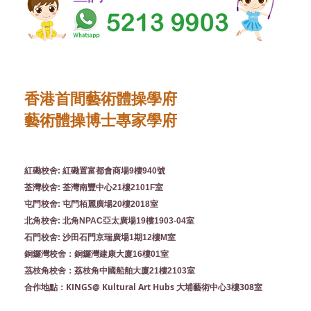
香港首間藝術體操學府
藝術體操博士專家學府
紅磡校舍: 紅磡置富都會商場9樓940號
荃灣校舍: 荃灣南豐中心21樓2101F室
屯門校舍: 屯門栢麗廣場20樓2018室
北角校舍: 北角NPAC亞太廣場19樓1903-04室
石門校舍: 沙田石門京瑞廣場1期12樓M室
銅鑼灣校舍：銅鑼灣建康大廈16樓01室
茘枝角校舍：荔枝角中國船舶大廈21樓2103室
KINGS@ Kultural Art Hubs 大埔藝術中心3樓308室
合作地點：