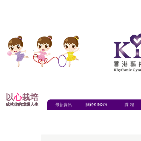
以
心
栽培
成就你的燦爛人生
最新資訊
關於KING'S
課 程