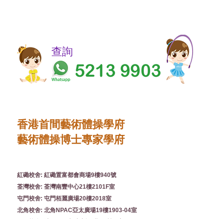
​​查詢
香港首間藝術體操學府
藝術體操博士專家學府
紅磡校舍: 紅磡置富都會商場9樓940號
荃灣校舍: 荃灣南豐中心21樓2101F室
屯門校舍: 屯門栢麗廣場20樓2018室
北角校舍: 北角NPAC亞太廣場19樓1903-04室