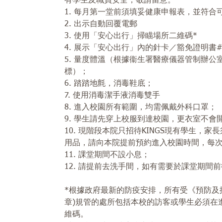
有學生及職員安全，敬請留意。
1. 每月第一堂前須填妥健康申報表，並符合可上課之規定；
2. 出示自動回覆電郵
3. 使用「安心出行」掃瞄場所二維碼*
4. 展示「安心出行」內的針卡／豁免證明書
5. 量度體溫（根據衞生署醫療儀器管制辦
標）；
6. 踏踏地氈，消毒鞋底；
7. 使用消毒潔手液消毒雙手
8. 進入校園所有範圍，均需佩戴外科口罩；
9. 學生請先穿上校服到達校園，更衣室不會
10. 現階段本院只招待KINGS現有學生
用品，請向本院提前預約進入校園時間，每
11. 課堂期間不設小息；
12. 請提前去洗手間，如有需要於課堂期間
*根據政府最新的防疫安排，所有受《預防及
章)規管的處所包括本校的訪客或學生必須在
維碼。