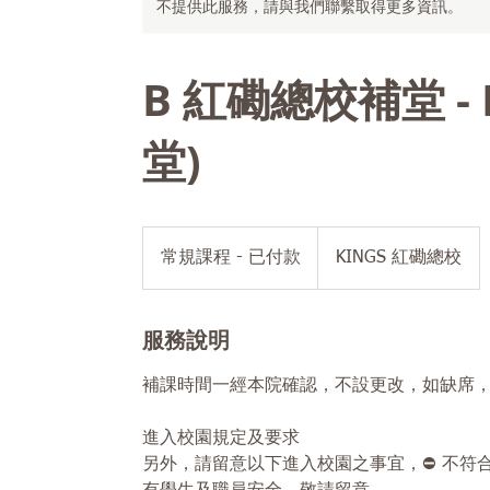
不提供此服務，請與我們聯繫取得更多資訊。
B 紅磡總校補堂 - R
堂)
常
規
常規課程 - 已付款
KINGS 紅磡總校
課
程
-
已
付
服務說明
款
補課時間一經本院確認，不設更改，如缺席
進入校園規定及要求
另外，請留意以下進入校園之事宜，⛔ 不符