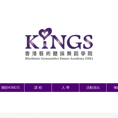
關於KING'S
課 程
入 學
活動演出
傳