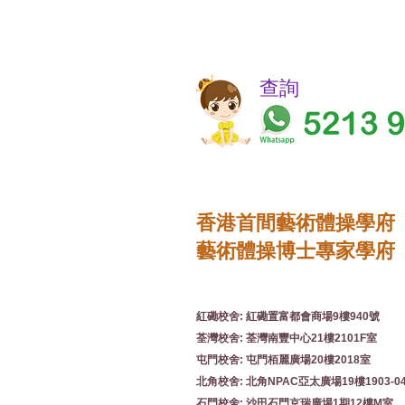
​​查詢
香港首間藝術體操學府
藝術體操博士專家學府
紅磡校舍: 紅磡置富都會商場9樓940號
荃灣校舍: 荃灣南豐中心21樓2101F室
屯門校舍: 屯門栢麗廣場20樓2018室
北角校舍: 北角NPAC亞太廣場19樓1903-0
石門校舍: 沙田石門京瑞廣場1期12樓M室