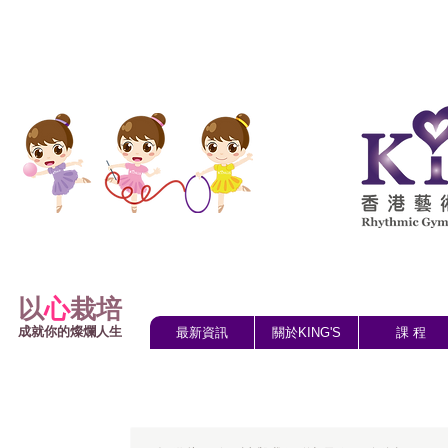
以
心
栽培
成就你的燦爛人生
最新資訊
關於KING'S
課 程