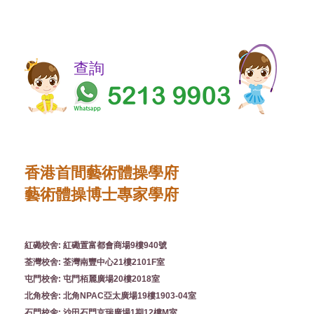
​​查詢
香港首間藝術體操學府
藝術體操博士專家學府
紅磡校舍: 紅磡置富都會商場9樓940號
荃灣校舍: 荃灣南豐中心21樓2101F室
屯門校舍: 屯門栢麗廣場20樓2018室
北角校舍: 北角NPAC亞太廣場19樓1903-04室
石門校舍: 沙田石門京瑞廣場1期12樓M室